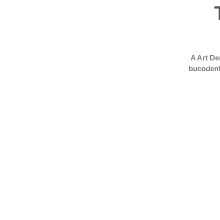
A Art De
bucodent